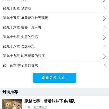
第九十四章 梦游症
第九十五章 每天都在社死现场
第九十六章 凑够一桌麻将
第九十七章 失意的江迟
第九十八章 念念不忘
第九十九章 论不要脸的程度
第一百章 拼了命的喜欢
查看更多章节...
封面推荐
穿越七零，带着妹妹下乡插队
作者：偏爱年代文