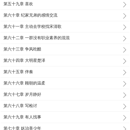
第五十九章 喜欢
第六十章 纪家兄弟的感情交流
第六十一章 主动去学校找宋清歌
第六十二章 一群没有职业素养的混混
第六十三章 争风吃醋
第六十四章 大明星楚泽
第六十五章 伴奏
第六十六章 顾朝的温柔
第六十七章 岁月静好
第六十八章 写检讨
第六十九章 有人找事
第七十章 妖治美少年