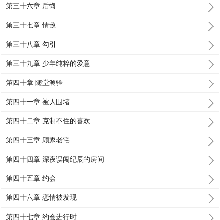
第三十六章 后悔
第三十七章 情敌
第三十八章 勾引
第三十九章 少年纯粹的爱意
第四十章 随堂测验
第四十一章 被人围堵
第四十二章 克制不住的喜欢
第四十三章 顾家老宅
第四十四章 深夜误闯纪辰的房间
第四十五章 约会
第四十六章 恋情被发现
第四十七章 约会进行时