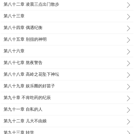
第八十二章 凌晨三点出门散步
第八十三章
第八十四章 偶遇纪衡
第八十五章 别扭的神明
第八十六章
第八十七章 熬夜警告
第八十八章 高岭之花坠下神坛
第八十九章 娱乐圈的好苗子
第九十章 不肯吃药的纪辰
第九十一章 自私的人
第九十二章 儿大不由娘
第九十三章 转学