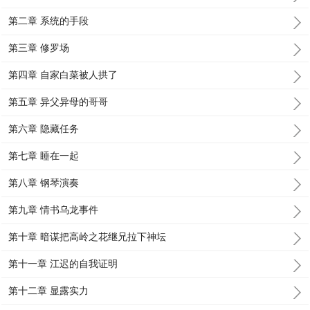
第二章 系统的手段
第三章 修罗场
第四章 自家白菜被人拱了
第五章 异父异母的哥哥
第六章 隐藏任务
第七章 睡在一起
第八章 钢琴演奏
第九章 情书乌龙事件
第十章 暗谋把高岭之花继兄拉下神坛
第十一章 江迟的自我证明
第十二章 显露实力