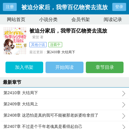
被迫分家后，我带百亿物资去流放
注册
登录
网站首页
小说分类
会员书架
阅读记录
被迫分家后，我带百亿物资去流放
紫贺 著
其他小说
连载中
最近更新：
第2410章 大结局下
更新时间：
2025-05-12 11:47:20
加入书架
开始阅读
章节目录
最新章节
第2410章 大结局下
第2409章 大结局上
第2408章 这恐怕是真的我可不能被那老妖婆给拿捏了
第2407章 不过是个千年老魂真是看得起自己