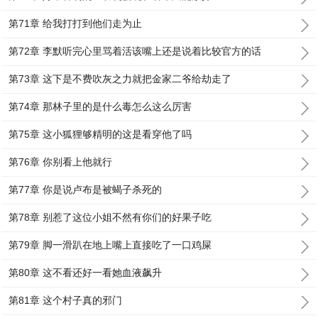
第71章 给我打打到他们走为止
第72章 李默听完心里骂着活该嘴上还是说着比较官方的话
第73章 这下是不费吹灰之力就把金家二爷给劫走了
第74章 那林子里的是什么毒怎么这么厉害
第75章 这小狐狸够精明的这是看穿他了吗
第76章 你别看上他就行
第77章 你是说卢布是被蝎子杀死的
第78章 别惹了这位小姐不然有你们的好果子吃
第79章 脚一滑趴在地上嘴上直接吃了一口鸡屎
第80章 这不看还好一看她血液飙升
第81章 这个村子真的邪门