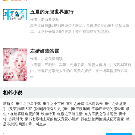
五夏的无限世界旅行
作者：老白要吃草
高亮提醒非jj版规则怪谈类无限流，是传统类穿恐怖片类型无限
流。无意外会每天0点更新！专栏有完结文咒灵杰x...
左婧妍陆皓霆
作者：小说免费阅读
（宠妻，三胞胎，军婚，先婚后爱，追妻火葬场！）实现财富自
由，准备好好享受人生的白富美左婧妍，被一场车祸撞到八零
年...
相邻小说
喵斯拉
重生之巨星不落
重生之小市民
重生之峥嵘
1木府风云
重生之金盆洗
手
[反穿]御膳人家
[位面]君侯奋斗史
[重生]重征娱乐圈
不动产登记的那些事
求
生：在迷雾建造庇护所
铁血特卫
红楼之平淡生活
东方不败之你才萌货
青锋
传
古武时代
穿书七零地主家的糙汉宠爱小娇娇
我在法拍网捡漏成亿万富豪
就
是不想死[网游]
乖，叫皇叔