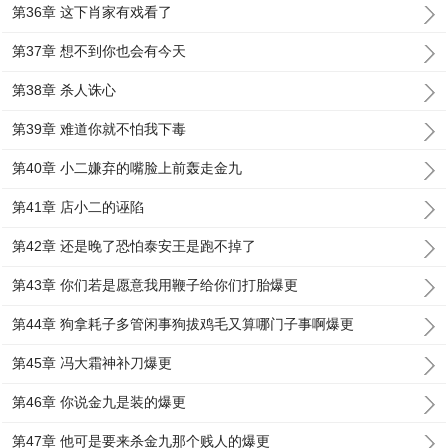
第36章 这下肖家有戏看了
第37章 想不到你也会有今天
第38章 杀人诛心
第39章 难道你就不怕我下毒
第40章 小二嫌弃的嘴脸上前轰走金九
第41章 店小二的诬陷
第42章 还是晚了恐怕泰安王是跑不掉了
第43章 你们若是愿意我用鞭子给你们打胎爆更
第44章 狗拿耗子多管闲事狗拔鸡毛又算哪门子事啊爆更
第45章 冯大霜神补刀爆更
第46章 你说金九是装的爆更
第47章 他可是要来杀金九那个贱人的爆更